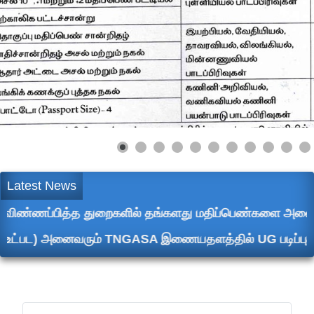
Latest News
த்த துறைகளில் தங்களது மதிப்பெண்களை அனைத்து சான்றிதழ்கள
அனைவரும் TNGASA இணையதளத்தில் UG படிப்புகளுக்கு விண்ணப