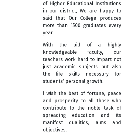
of Higher Educational Institutions
in our district, We are happy to
said that Our College produces
more than 1500 graduates every
year.
With the aid of a highly
knowledgeable faculty, our
teachers work hard to impart not
just academic subjects but also
the life skills necessary for
students' personal growth.
I wish the best of fortune, peace
and prosperity to all those who
contribute to the noble task of
இளநிலை மாணவர் சேர்க்கை :
spreading education and its
manifest qualities, aims and
இளநிலை பாடப்பிரிவுகளில் கூடுதலாக சேர்க்கப்பட்ட
objectives.
இடங்கள் (Increased intake)மற்றும் Quota