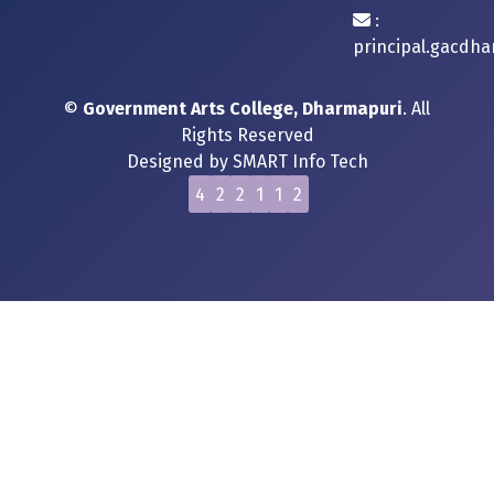
:
principal.gacdh
©
Government Arts College, Dharmapuri
. All
Rights Reserved
Designed by
SMART Info Tech
4
2
2
1
1
2