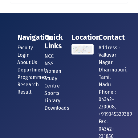
மற்றும் வழிகாட்டுதல் தொடர்பாக மாணவர்கள்
கல்லூரியின் இளநிலை மாணவர் சேர்க்கை உதவி
மையத்தை அணுகலாம்.
Navigation
Quick
Location
Contact
Links
Faculty
Address :
Login
Valluvar
NCC
About Us
Nagar
NSS
Departments
Dharmapuri,
Women
Programmes
Tamil
Study
Research
Nadu
Centre
Result
Phone :
Sports
04342-
Library
230008,
Downloads
+919345329369
Fax :
04342-
231850